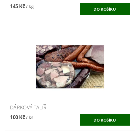
145 Kč
/ kg
DÁRKOVÝ TALÍŘ
100 Kč
/ ks