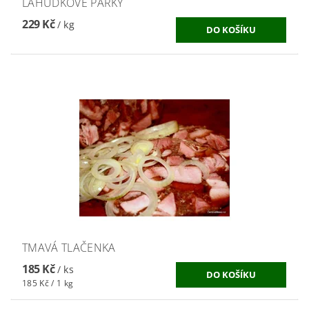
LAHŮDKOVÉ PÁRKY
229 Kč
/ kg
TMAVÁ TLAČENKA
185 Kč
/ ks
185 Kč / 1 kg