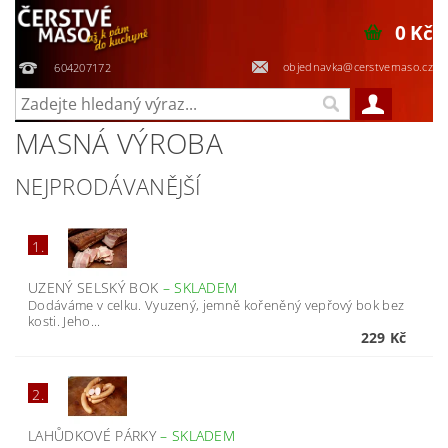
0 Kč
objednavka@cerstvemaso.cz
604207172
MASNÁ VÝROBA
NEJPRODÁVANĚJŠÍ
1.
UZENÝ SELSKÝ BOK
–
SKLADEM
Dodáváme v celku. Vyuzený, jemně kořeněný vepřový bok bez
kosti. Jeho...
229 Kč
2.
LAHŮDKOVÉ PÁRKY
–
SKLADEM