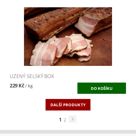
UZENÝ SELSKÝ BOK
229 Kč
/ kg
DALŠÍ PRODUKTY
1
2