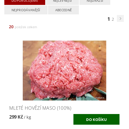
DOPORUČUJEME
NEJLEVNĚJŠÍ
NEJDRAŽŠÍ
NEJPRODÁVANĚJŠÍ
ABECEDNĚ
1
2
20
položek celkem
MLETÉ HOVĚZÍ MASO (100%)
299 Kč
/ kg