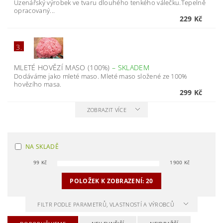
Uzenářský výrobek ve tvaru dlouhého tenkého válečku.Tepelně
opracovaný...
229 Kč
3.
MLETÉ HOVĚZÍ MASO (100%)
–
SKLADEM
Dodáváme jako mleté maso. Mleté maso složené ze 100%
hovězího masa.
299 Kč
ZOBRAZIT VÍCE
NA SKLADĚ
99
Kč
1900
Kč
POLOŽEK K ZOBRAZENÍ:
20
FILTR PODLE PARAMETRŮ, VLASTNOSTÍ A VÝROBCŮ