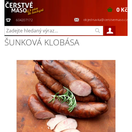
0 Kč
objednavka@cerstvemaso.cz
604207172
ŠUNKOVÁ KLOBÁSA