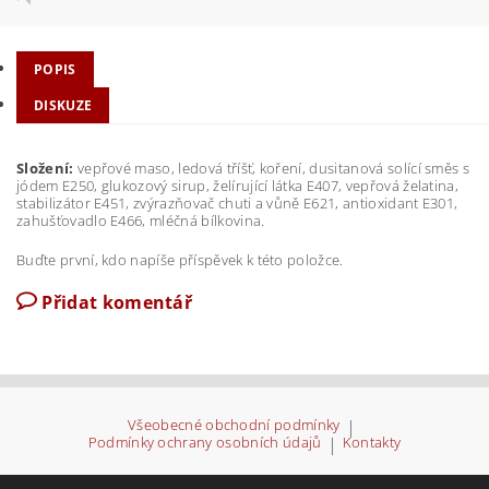
POPIS
DISKUZE
Složení:
vepřové maso, ledová tříšť, koření, dusitanová solící směs s
jódem E250, glukozový sirup, želírující látka E407, vepřová želatina,
stabilizátor E451, zvýrazňovač chuti a vůně E621, antioxidant E301,
zahušťovadlo E466, mléčná bílkovina.
Buďte první, kdo napíše příspěvek k této položce.
Přidat komentář
Všeobecné obchodní podmínky
|
Podmínky ochrany osobních údajů
|
Kontakty