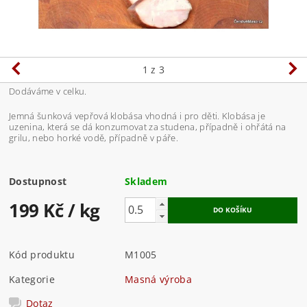
1
z 3
Dodáváme v celku.
Jemná šunková vepřová klobása vhodná i pro děti. Klobása je
uzenina, která se dá konzumovat za studena, případně i ohřátá na
grilu, nebo horké vodě, případně v páře.
Dostupnost
Skladem
199 Kč
/ kg
Kód produktu
M1005
Kategorie
Masná výroba
Dotaz