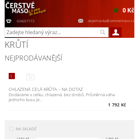
0 Kč
objednavka@cerstvemaso.cz
604207172
KRŮTÍ
NEJPRODÁVANĚJŠÍ
1.
CHLAZENÁ CELÁ KRŮTA
–
NA DOTAZ
Dodáváme v celku, chlazená, bez drobů. Průměrná váha
jednoho kusu je...
1 792 Kč
NA SKLADĚ
1792
Kč
1793
Kč