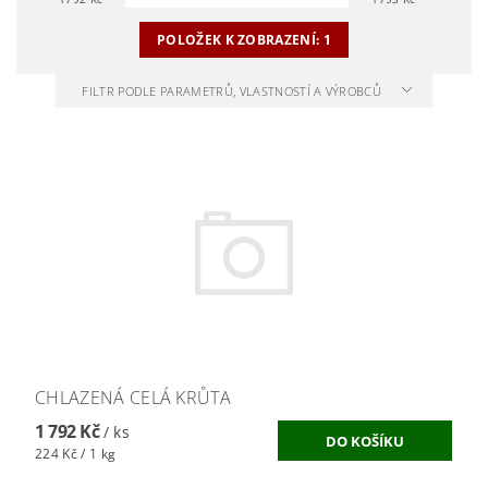
POLOŽEK K ZOBRAZENÍ:
1
FILTR PODLE PARAMETRŮ, VLASTNOSTÍ A VÝROBCŮ
CHLAZENÁ CELÁ KRŮTA
1 792 Kč
/ ks
224 Kč / 1 kg