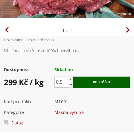
1
z 2
Dodáváme jako mleté maso.
Mleté maso složené ze 100% hovězího masa.
Dostupnost
Skladem
299 Kč
/ kg
Kód produktu
M1001
Kategorie
Masná výroba
Dotaz