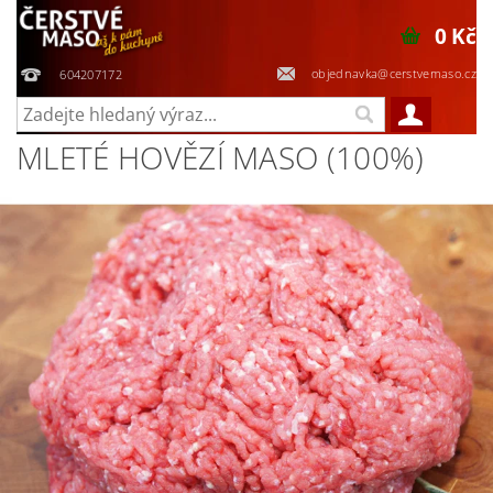
0 Kč
objednavka@cerstvemaso.cz
604207172
MLETÉ HOVĚZÍ MASO (100%)