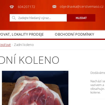
objednavka@cerstvemaso.cz
604207172
POVAT, LOKALITY PRODEJE
OBCHODNÍ PODMÍNKY
Vepřové
Zadní koleno
DNÍ KOLENO
Dodáváme 
Nachází se
vazivem a 
obsahuje z
kolene.