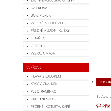
ZADNÍ MASO, ŠPIČKA KÝTY
SVÍČKOVÁ
BOK, PUPEK
VYSOKÉ A HOLÉ ŽEBRO
PŘEDNÍ A ZADNÍ KLIŽKY
OHÁŇKA
OSTATNÍ
VYZRÁLÁ MASA
VEPŘOVÉ
HLAVA S LALOKEM
DISKU
KRKOVIČKA; KRK
PLEC; RAMÍNKO
Buďte prv
HŘBETNÍ SÁDLO
Při
PEČENĚ; KOTLETA; KARÉ