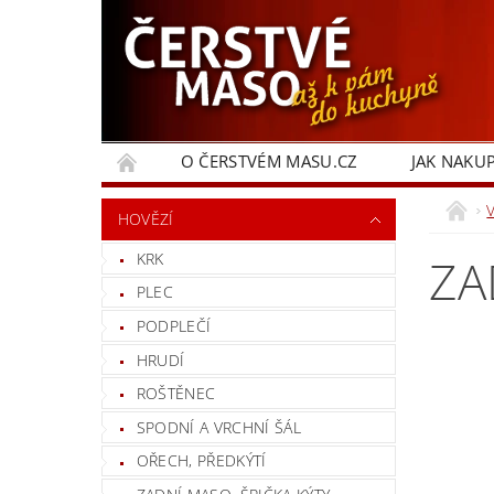
O ČERSTVÉM MASU.CZ
JAK NAKU
HOVĚZÍ
KRK
ZA
PLEC
PODPLEČÍ
HRUDÍ
ROŠTĚNEC
SPODNÍ A VRCHNÍ ŠÁL
OŘECH, PŘEDKÝTÍ