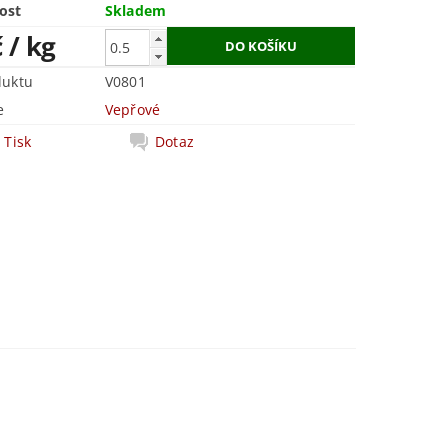
ost
Skladem
č
/ kg
duktu
V0801
e
Vepřové
Tisk
Dotaz