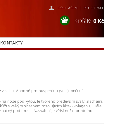
|
PŘIHLÁŠENÍ
REGISTRACE
KOŠÍK:
0 Kč
KONTAKTY
v celku. Vhodné pro huspeninu (sulc), pečení.
 na noze pod kýtou. Je tvořeno především svaly, šlachami,
kůží s velkým obsahem rosolujících látek (kolagenu). Dále
načný podíl kosti. Nasvalení je větší než u předního