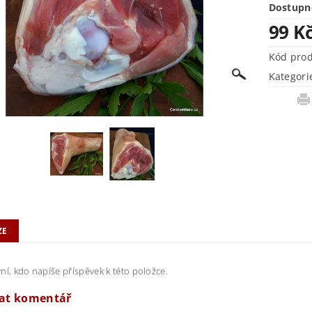
Dostupn
99 K
Kód pro
Kategori
ZE
ní, kdo napíše příspěvek k této položce.
dat komentář