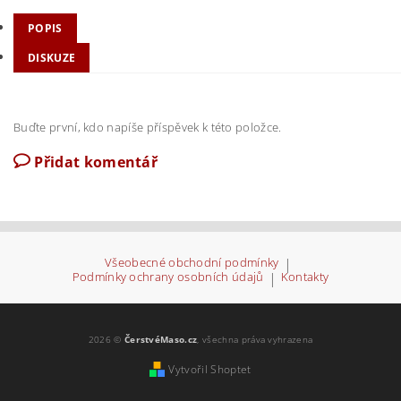
POPIS
DISKUZE
Buďte první, kdo napíše příspěvek k této položce.
Přidat komentář
Všeobecné obchodní podmínky
|
Podmínky ochrany osobních údajů
|
Kontakty
2026 ©
ČerstvéMaso.cz
, všechna práva vyhrazena
Vytvořil Shoptet