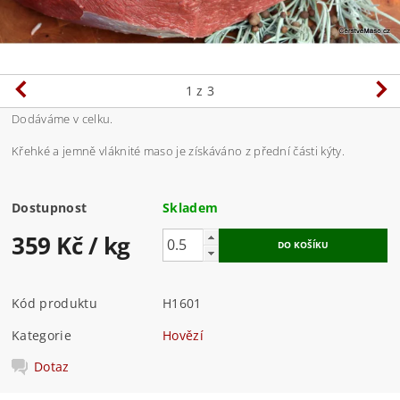
1
z 3
Dodáváme v celku.
Křehké a jemně vláknité maso je získáváno z přední části kýty.
Dostupnost
Skladem
359 Kč
/ kg
Kód produktu
H1601
Kategorie
Hovězí
Dotaz